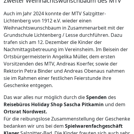
Zweiter Weihnachtswunschbaum des MTV
Auch im Jahr 2024 konnte der MTV Salzgitter-
Lichtenberg von 1912 e.V. wieder einen
Weihnachtswunschbaum in Zusammenarbeit mit der
Grundschule Lichtenberg / Lesse durchführen. Dazu
trafen sich am 12. Dezember die Kinder der
Nachmittagsbetreuung im Vereinsheim. Im Beisein der
Ortsbürgermeisterin Angelika Müller, dem ersten
Vorsitzenden des MTV, Andreas Koerfer, sowie der
Rektorin Petra Binder und Andreas Obenaus nahmen
sie im Rahmen einer festlichen Feierstunde ihre
Geschenke entgegen.
Das war alles nur möglich durch die
Spenden
des
Reisebüros Holiday Shop Sascha Pitkamin
und dem
Ortsrat Nordwest.
Für die reibungslose Zusammenstellung der Geschenke
bedanken wir uns bei dem
Spielwarenfachgeschäft
Klaper
Salzgitter-Bad. Die Kinder freuten sich auch sehr