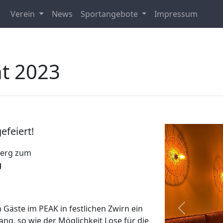
Verein
News
Sportangebote
Impressum
ht 2023
feiert!
berg zum
g
 Gäste im PEAK in festlichen Zwirn ein
zurück
g, so wie der Möglichkeit Lose für die